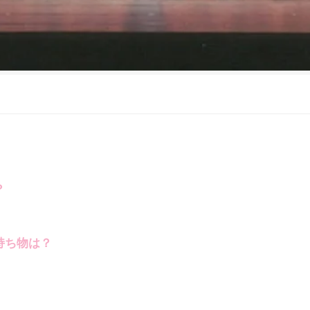
？
持ち物は？